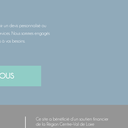
r un devis personnalisé ou
services. Nous sommes engagés
s à vos besoins.
NOUS
Ce site a bénéficié d’un soutien financier
de la Région Centre–Val de Loire