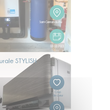
Saint-Germain-du-Puy
02-02-2023
urale STYLISH
Coup
de coeur