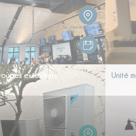
Le-Controis-en-Sologne
21-04-2023
oupes extérieurs
Unité m