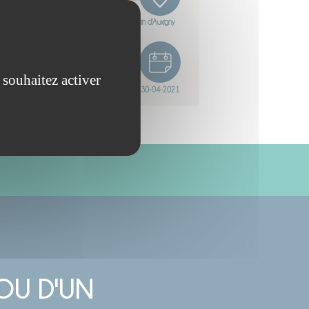
St Martin d'Auxigny
 souhaitez activer
30-04-2021
OU D'UN