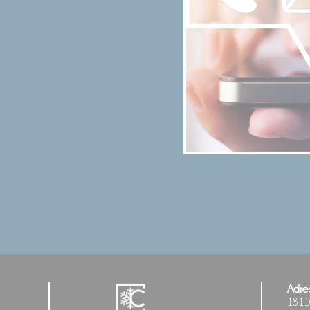
Adre
18110